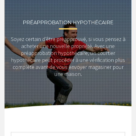
PRÉAPPROBATION HYPOTHÉCAIRE
Soyez certain d’être préapprouvé, si vous pensez à
acheter une nouvelle propriété. Avec une
préapprobation hypothécaire, un courtier
hypothécaire peut procéder à une vérification plus
complète avant de vous envoyer magasiner pour
une maison.