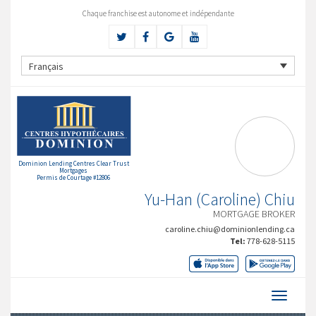
Chaque franchise est autonome et indépendante
Français
Dominion Lending Centres Clear Trust
Mortgages
Permis de Courtage #12806
Yu-Han (Caroline) Chiu
MORTGAGE BROKER
caroline.chiu@dominionlending.ca
Tel:
778-628-5115