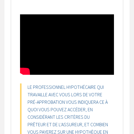
LE PROFESSIONNEL HYPOTHÉCAIRE QUI
TRAVAILLE AVEC VOUS LORS DE VOTRE
PRÉ-APPROBATION VOUS INDIQUERA CE À
QUOI VOUS POUVEZ ACCÉDER, EN
CONSIDÉRANT LES CRITÈRES DU
PRÊTEUR ET DE L’ASSUREUR, ET COMBIEN
VOUS PAYEREZ SUR UNE HYPOTHÈQUE EN