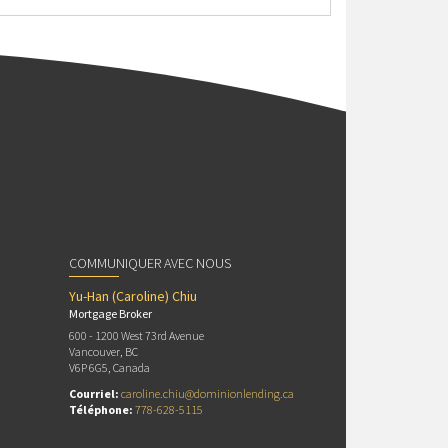
COMMUNIQUER AVEC NOUS
Yu-Han (Caroline) Chiu
Mortgage Broker
600 - 1200 West 73rd Avenue
Vancouver, BC
V6P 6G5, Canada
Courriel:
caroline.chiu@dominionlending.ca
Téléphone:
778-628-5115