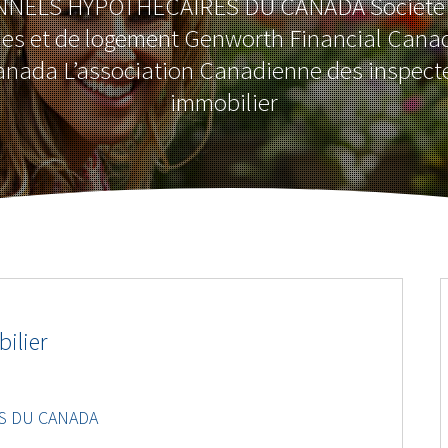
NELS HYPOTHÉCAIRES DU CANADA Société
es et de logement Genworth Financial Cana
anada L’association Canadienne des inspecte
immobilier
ilier
S DU CANADA