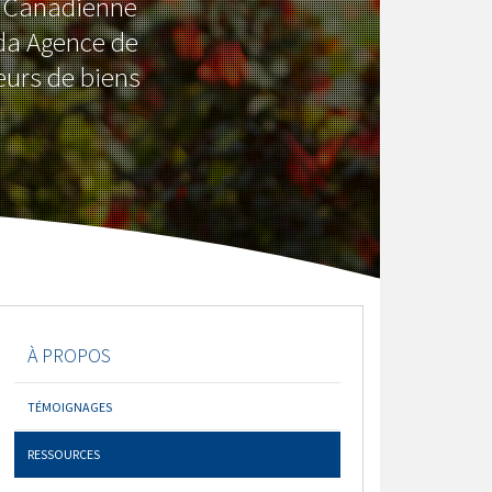
 Canadienne
da Agence de
urs de biens
À PROPOS
TÉMOIGNAGES
RESSOURCES