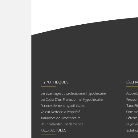
HYPOTHÈQUES
L’ACH
Les avantages du professionnel hypothécaire
Accueil
Les Coûts D’un Professionnel Hypothécaire
Préappr
Renouvellement hypothécaire
Taux Fix
Valeur Nette de la Propriété
Compren
Assurance vie Hypothécaire
Détermi
Pour présenter une demande
Payer V
TAUX ACTUELS
Solutio