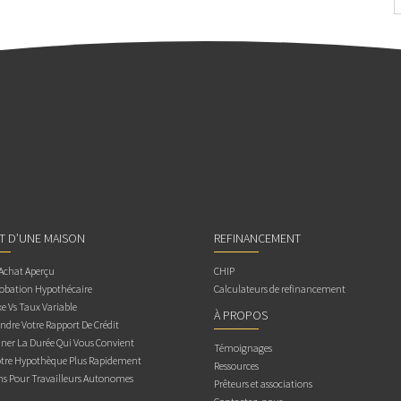
AT D’UNE MAISON
REFINANCEMENT
 Achat Aperçu
CHIP
obation Hypothécaire
Calculateurs de refinancement
e Vs Taux Variable
À PROPOS
dre Votre Rapport De Crédit
ner La Durée Qui Vous Convient
Témoignages
otre Hypothèque Plus Rapidement
Ressources
ns Pour Travailleurs Autonomes
Prêteurs et associations