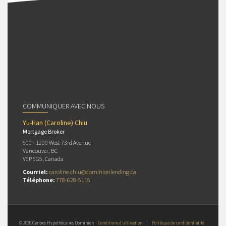
COMMUNIQUER AVEC NOUS
Yu-Han (Caroline) Chiu
Mortgage Broker
600 - 1200 West 73rd Avenue
Vancouver, BC
V6P 6G5, Canada
Courriel:
caroline.chiu@dominionlending.ca
Téléphone:
778-628-5115
© 2026 Centres Hypothécaires Dominion
Conditions d’utilisation
|
Politique de confidentialité