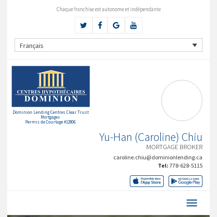
Chaque franchise est autonome et indépendante
Français
Dominion Lending Centres Clear Trust
Mortgages
Permis de Courtage #12806
Yu-Han (Caroline) Chiu
MORTGAGE BROKER
caroline.chiu@dominionlending.ca
Tel:
778-628-5115